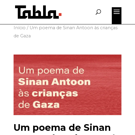
for:
Início
/
Um poema de Sinan Antoon às crianças
de Gaza
Um poema de Sinan