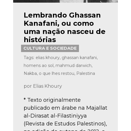
Lembrando Ghassan
Kanafani, ou como
uma nação nasceu de
histórias
CULTURA E SOCIEDADE
Tags:
elias khoury
,
ghassan kanafani
,
homens ao sol
,
mahmud darwich
,
Nakba
,
o que lhes restou
,
Palestina
por
Elias Khoury
* Texto originalmente
publicado em árabe na Majallat
al-Dirasat al-Filastiniyya
(Revista de Estudos Palestinos),