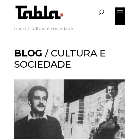
for:
Início
/
cultura e sociedade
BLOG
/
CULTURA E
SOCIEDADE