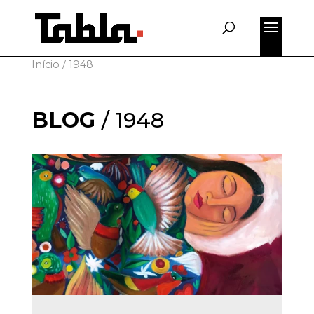
for:
Início
/
1948
BLOG
/
1948