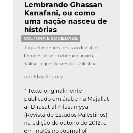
Lembrando Ghassan
Kanafani, ou como
uma nação nasceu de
histórias
CULTURA E SOCIEDADE
Tags:
elias khoury
,
ghassan kanafani
,
homens ao sol
,
mahmud darwich
,
Nakba
,
o que lhes restou
,
Palestina
por
Elias Khoury
* Texto originalmente
publicado em árabe na Majallat
al-Dirasat al-Filastiniyya
(Revista de Estudos Palestinos),
na edição do outono de 2012, e
em inglês no Journal of