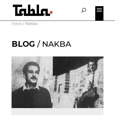
for:
Início
/
Nakba
BLOG
/
NAKBA