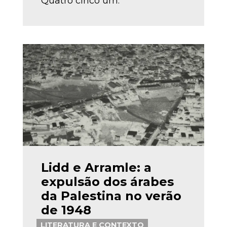
Quatro cinco um.
Lidd e Arramle: a
expulsão dos árabes
da Palestina no verão
de 1948
LITERATURA E CONTEXTO