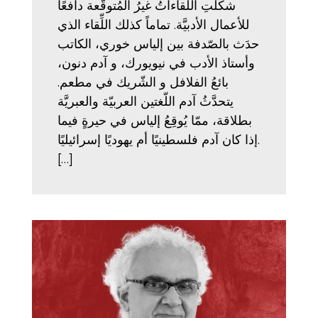
شكَّلتِ اللّقاءاتُ غيرُ المُتوقَّعة دافعًا
للأعمال الأدبيَّة. تماماً كذلك اللِّقاء الذي
حدَث بالصّدفة بين إلياس خوري، الكاتب
وأستاذ الأدب في نيويورك، و آدم دنون،
بائعُ الفلافل و الشّريك في مطعم.
يتحدَّثُ آدم اللّغتين العربيّة والعبريَّة
بطلاقة، ممّا يُوقِعُ إلياس في حيرةٍ فيما
إذا كان آدم فلسطينيًا أم يهوديًا إسرائيليًا.
[…]