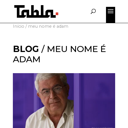
for:
Início
/
meu nome é adam
BLOG
/
MEU NOME É
ADAM