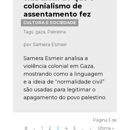
colonialismo de
assentamento fez
CULTURA E SOCIEDADE
Tags:
gaza
,
Palestina
por
Samera Esmeir
Samera Esmeir analisa a
violência colonial em Gaza,
mostrando como a linguagem
e a ideia de “normalidade civil”
são usadas para legitimar o
apagamento do povo palestino.
Página 3 de
8
«
1
2
3
4
5
...
»
Última »