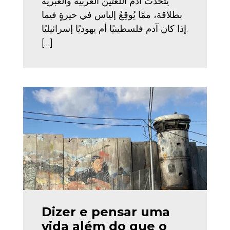
يتحدَّثُ آدم اللّغتين العربيّة والعبريَّة
بطلاقة، ممّا يُوقِعُ إلياس في حيرةٍ فيما
إذا كان آدم فلسطينيًا أم يهوديًا إسرائيليًا.
[…]
Dizer e pensar uma
vida além do que o