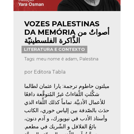
VOZES PALESTINAS
DA MEMÓRIA أصواتٌ من
الذَّاكرة الفلسطينيّة
LITERATURA E CONTEXTO
Tags:
meu nome é adam
,
Palestina
por
Editora Tabla
ميلتون حاطوم ترجمة: يارا عثمان لطالما
شكَّلتِ اللّقاءاتُ غيرُ المُتوقَّعة دافعًا
للأعمال الأدبيَّة. تماماً كذلك اللِّقاء الذي
حدَث بالصّدفة بين إلياس خوري، الكاتب
وأستاذ الأدب في نيويورك، و آدم دنون،
بائعُ الفلافل و الشّريك في مطعم.