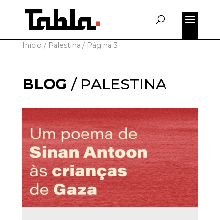
for:
Início
/
Palestina
/
Página 3
BLOG
/
PALESTINA