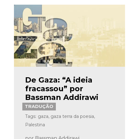
De Gaza: “A ideia
fracassou” por
Bassman Addirawi
TRADUÇÃO
Tags:
gaza
,
gaza terra da poesia
,
Palestina
por
Bassman Addirawi